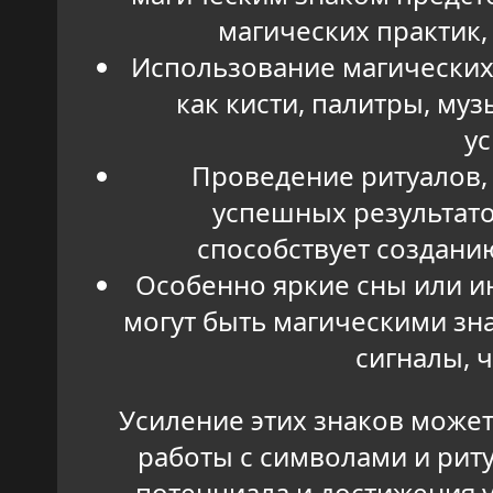
магических практик,
Использование магических 
как кисти, палитры, м
ус
Проведение ритуалов,
успешных результато
способствует создани
Особенно яркие сны или и
могут быть магическими зн
сигналы, 
Усиление этих знаков может
работы с символами и рит
потенциала и достижения у