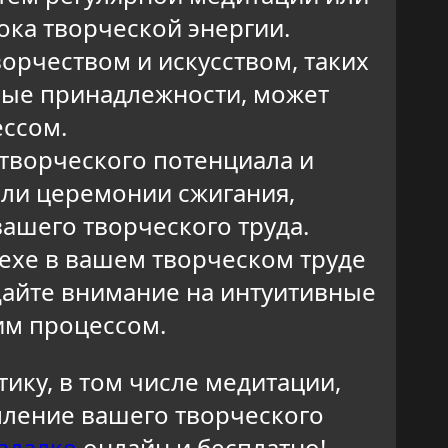
ока творческой энергии.
орчеством и искусством, таких
ные принадлежности, может
ессом.
творческого потенциала и
или церемонии сжигания,
ашего творческого труда.
ехе в вашем творческом труде
щайте внимание на интуитивные
им процессом.
ику, в том числе медитации,
пление вашего творческого
адалке
онлайн и бесплатно!