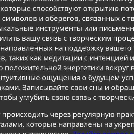
 которые способствуют открытию пот
символов и оберегов, связанных с тв
узыкальные инструменты или письмен
илить вашу связь с творческим проц
 направленных на поддержку вашего 
в, таких как медитации с интенцией 
ю положительной энергетики вокруг в
нтуитивные ощущения о будущем усп
аками. Записывайте свои сны и обра
чтобы углубить свою связь с творческ
 происходить через регулярную практ
уалами, которые направлены на укре
спеха в творчестве.
Задайте вопрос г