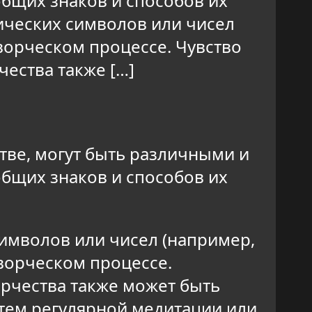
общих знаков и способов их
ических символов или чисел
творческом процессе. Чувство
чества также […]
тве, могут быть различными и
общих знаков и способов их
имволов или чисел (например,
творческом процессе.
орчества также может быть
утем регулярной медитации или