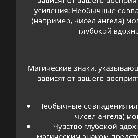
зависят от вашего восприя
усиления: Необычные совпа
(например, чисел ангела) мо
глубокой вдохно
Магические знаки, указывающ
зависят от вашего восприя
Необычные совпадения или
чисел ангела) мо
Чувство глубокой вдох
магическим знаком предст